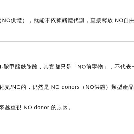
nor（NO供體），就能不依賴豬體代謝，直接釋放 NO
中文
English
N-胺甲醯麩胺酸，其實都只是「NO前驅物」，不代表
關於我們
氮/NO的，仍然是 NO donors（NO供體）類型產
自由基
越重視 NO donor 的原因。
服務項目