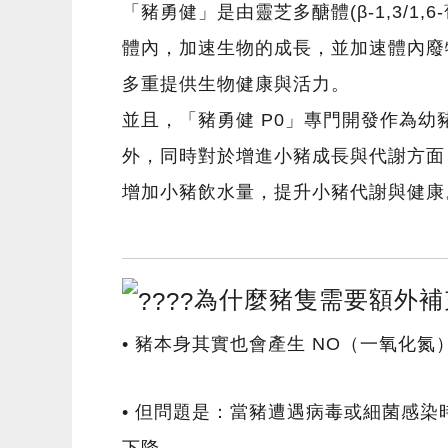
「豬勇健」
是由靈芝多醣體(β-1,3
體內，加速生物的成長，並加速體內廢物
多重提供生物健康與活力。
並且，
「豬勇健 P0」
專門開發作為幼
外，同時對於增進小豬成長與代謝方面
增加小豬飲水量，提升小豬代謝與健康
為什麼豬隻需要額外補
• 豬本身其實也會產生 NO（一氧化氮），
• 但問題是：
當豬遭遇病毒或細菌感染時
下降。