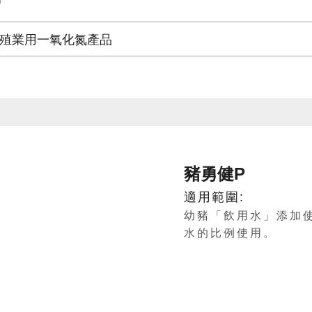
殖業用一氧化氮產品
豬勇健P
適用範圍:
幼豬「飲用水」添加
水的比例使用。