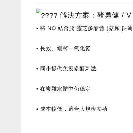
解決方案：豬勇健 / V 
• 將 NO 結合於 靈芝多醣體 (菇類 β-葡
• 長效、緩釋一氧化氮
• 同步提供免疫多醣刺激
• 在複雜水體中仍穩定
• 成本較低，適合大規模養殖