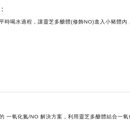
：
平時喝水過程，讓靈芝多醣體(修飾NO)進入小豬體內
。
」
的 一氧化氮/NO 解決方案，利用靈芝多醣體結合一